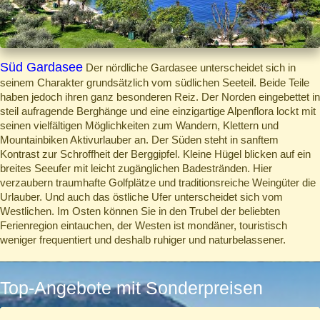
Süd Gardasee
Der nördliche Gardasee unterscheidet sich in
seinem Charakter grundsätzlich vom südlichen Seeteil. Beide Teile
haben jedoch ihren ganz besonderen Reiz. Der Norden eingebettet in
steil aufragende Berghänge und eine einzigartige Alpenflora lockt mit
seinen vielfältigen Möglichkeiten zum Wandern, Klettern und
Mountainbiken Aktivurlauber an. Der Süden steht in sanftem
Kontrast zur Schroffheit der Berggipfel. Kleine Hügel blicken auf ein
breites Seeufer mit leicht zugänglichen Badestränden. Hier
verzaubern traumhafte Golfplätze und traditionsreiche Weingüter die
Urlauber. Und auch das östliche Ufer unterscheidet sich vom
Westlichen. Im Osten können Sie in den Trubel der beliebten
Ferienregion eintauchen, der Westen ist mondäner, touristisch
weniger frequentiert und deshalb ruhiger und naturbelassener.
Top-Angebote mit Sonderpreisen