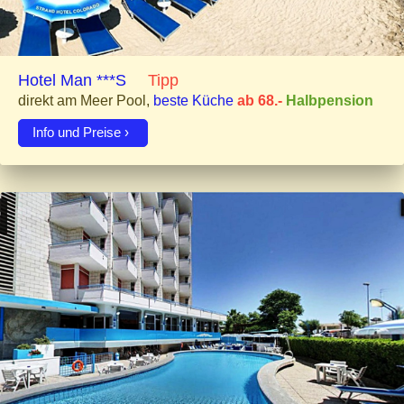
Hotel Man ***S
Tipp
direkt am Meer Pool,
beste Küche
ab 68.-
Halbpension
Info und Preise