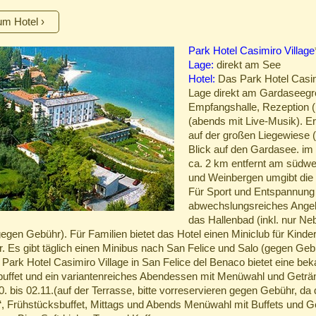
um Hotel
Park Hotel Casimiro Village
Lage:
direkt am See
Hotel:
Das Park Hotel Casimir
Lage direkt am Gardaseegr
Empfangshalle, Rezeption (m
(abends mit Live-Musik). Er
auf der großen Liegewiese (
Blick auf den Gardasee. im 
ca. 2 km entfernt am südwe
und Weinbergen umgibt die 
Für Sport und Entspannung g
abwechslungsreiches Angeb
das Hallenbad (inkl. nur N
egen Gebühr). Für Familien bietet das Hotel einen Miniclub für Kinder
. Es gibt täglich einen Minibus nach San Felice und Salo (gegen Geb
Park Hotel Casimiro Village in San Felice del Benaco bietet eine bek
uffet und ein variantenreiches Abendessen mit Menüwahl und Geträn
. bis 02.11.(auf der Terrasse, bitte vorreservieren gegen Gebühr, da 
iv“, Frühstücksbuffet, Mittags und Abends Menüwahl mit Buffets und 