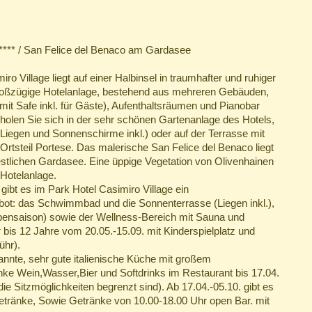
**** / San Felice del Benaco am Gardasee
o Village liegt auf einer Halbinsel in traumhafter und ruhiger
oßzügige Hotelanlage, bestehend aus mehreren Gebäuden,
it Safe inkl. für Gäste), Aufenthaltsräumen und Pianobar
holen Sie sich in der sehr schönen Gartenanlage des Hotels,
Liegen und Sonnenschirme inkl.) oder auf der Terrasse mit
Ortsteil Portese. Das malerische San Felice del Benaco liegt
stlichen Gardasee. Eine üppige Vegetation von Olivenhainen
Hotelanlage.
ibt es im Park Hotel Casimiro Village ein
ot: das Schwimmbad und die Sonnenterrasse (Liegen inkl.),
ebensaison) sowie der Wellness-Bereich mit Sauna und
 bis 12 Jahre vom 20.05.-15.09. mit Kinderspielplatz und
ühr).
annte, sehr gute italienische Küche mit großem
ke Wein,Wasser,Bier und Softdrinks im Restaurant bis 17.04.
die Sitzmöglichkeiten begrenzt sind). Ab 17.04.-05.10. gibt es
Getränke, Sowie Getränke von 10.00-18.00 Uhr open Bar. mit