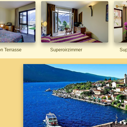
n Terrasse
Superoirzimmer
Super