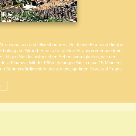
itronenhainen und Olivenbäumen. Der kleine Fischerort liegt in
 Erholung am Strand. Eine sehr schöne Strandpromenade führt
Besichtigen Sie die historischen Sehenswürdigkeiten, wie den
ella Finanza. Mit der Fähre gelangen Sie in etwa 15 Minuten
en Sehenswürdigkeiten und zur einzigartigen Flora und Fauna
.