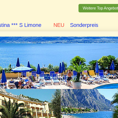
Weitere Top Angebo
stina *** S Limone
NEU
Sonderp