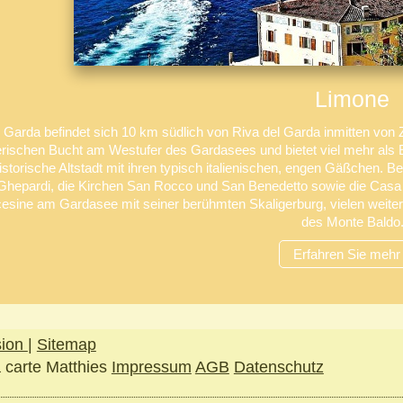
Limone
 Garda befindet sich 10 km südlich von Riva del Garda inmitten von Z
erischen Bucht am Westufer des Gardasees und bietet viel mehr als
historische Altstadt mit ihren typisch italienischen, engen Gäßchen. 
Ghepardi, die Kirchen San Rocco und San Benedetto sowie die Casa d
esine am Gardasee mit seiner berühmten Skaligerburg, vielen weiter
des Monte Baldo
Erfahren Sie mehr
sion
|
Sitemap
a carte Matthies
Impressum
AGB
Datenschutz