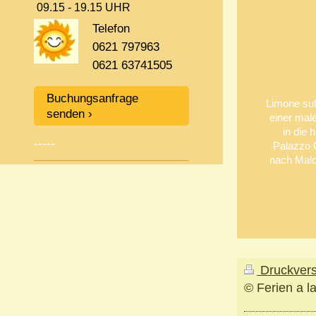
09.15 - 19.15 UHR
Telefon
0621 797963
0621 63741505
Buchungsanfrage
Limone sul
senden
einer mal
in die 
-----
Palazzo 
nach Malc
Druckver
© Ferien a l