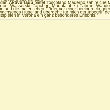
r den
Aktivurlaub
bietet Toscolano-Maderno zahlreiche 
rten, Wasserski, Tauchen, Mountainbike-Fahren, Wande
on und die malerischen Dörfer vor einer beeindruckenden 
achsenes Hügelland übergeht: für mich der Inbegriff des
tspielen in Verona ein ganz besonderes Erlebnis.