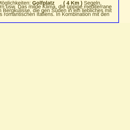
Möglichkeiten:
Golfplatz ( 4 Km )
Segeln,
rn usw.
Das milde Klima, die üppige mediterrane
Bergkulisse, die gen Süden in ein liebliches mit
 romantischen Italiens. In Kombination mit den