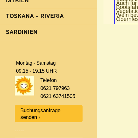
ISTRIEN
Auch fü
Bootsfah
Vegetati
Wein bew
TOSKANA - RIVERIA
Opernfes
SARDINIEN
Montag - Samstag
09.15 - 19.15 UHR
Telefon
0621 797963
0621 63741505
Buchungsanfrage
senden
-----