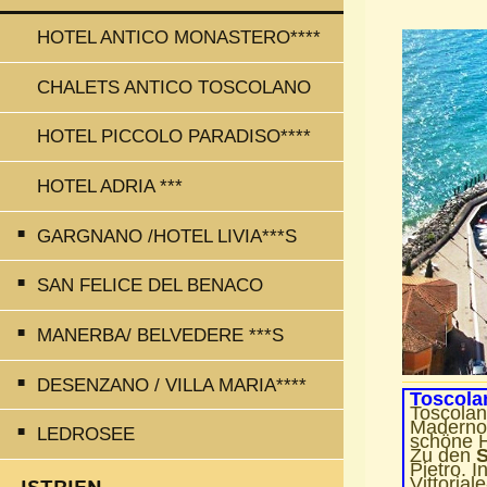
Hafe
HOTEL ANTICO MONASTERO****
CHALETS ANTICO TOSCOLANO
HOTEL PICCOLO PARADISO****
HOTEL ADRIA ***
GARGNANO /HOTEL LIVIA***S
SAN FELICE DEL BENACO
MANERBA/ BELVEDERE ***S
DESENZANO / VILLA MARIA****
Toscola
Toscolan
Maderno.
LEDROSEE
schöne H
Zu den
S
Pietro. 
Vittoria