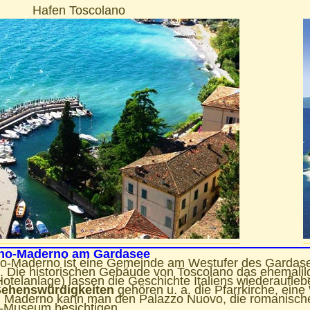
n Toscolano
no-Maderno am Gardasee
o-Maderno ist eine Gemeinde am Westufer des Gardase
 Die historischen Gebäude von Toscolano das ehemalilg
otelanlage) lassen die Geschichte Italiens wiederaufleb
ehenswürdigkeiten
gehören u. a. die Pfarrkirche, eine
In Maderno kann man den Palazzo Nuovo, die romanische 
le-Museum besichtigen.