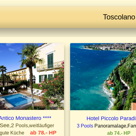
Toscolano
tico Monastero ****
Hotel Piccolo Parad
 See,2
Pools,weitläufiger
3 Pools
Panoramalage,Fam
ab 78.- HP
 gute Küche
ab 74.- HP