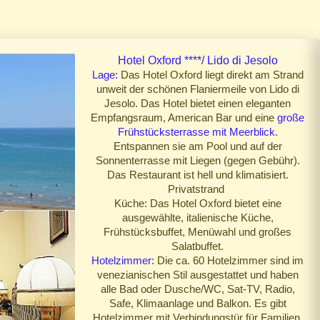
Hotel Oxford ****/ Lido di Jesolo
Lage:
Das Hotel Oxford liegt direkt am Strand
unweit der schönen Flaniermeile von Lido di
Jesolo. Das Hotel bietet einen eleganten
Empfangsraum, American Bar und eine
große
Frühstücksterrasse mit Meerblick
.
Entspannen sie am Pool und auf der
Sonnenterrasse mit Liegen (gegen Gebühr).
Das Restaurant ist hell und klimatisiert.
Privatstrand
Küche: Das Hotel Oxford bietet eine
ausgewählte, italienische Küche,
Frühstücksbuffet, Menüwahl und großes
Salatbuffet.
Hotelzimmer:
Die ca. 60 Hotelzimmer sind im
venezianischen Stil ausgestattet und haben
alle Bad oder Dusche/WC, Sat-TV, Radio,
Safe, Klimaanlage und Balkon. Es gibt
Hotelzimmer mit Verbindungstür für Familien.