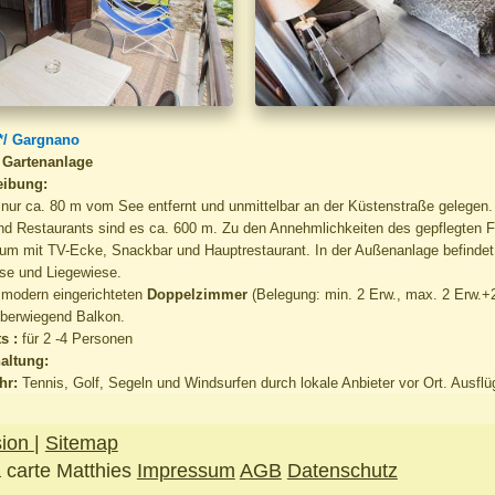
**/ Gargnano
 Gartenanlage
eibung:
t nur ca. 80 m vom See entfernt und unmittelbar an der Küstenstraße gelegen
nd Restaurants sind es ca. 600 m. Zu den Annehmlichkeiten des gepflegten Fe
aum mit TV-Ecke, Snackbar und Hauptrestaurant. In der Außenanlage befinde
se und Liegewiese.
modern eingerichteten
Doppelzimmer
(Belegung: min. 2 Erw., max. 2 Erw.+
überwiegend Balkon.
s :
für 2 -4 Personen
altung:
hr:
Tennis, Golf, Segeln und Windsurfen durch lokale Anbieter vor Ort. Ausfl
sion
|
Sitemap
a carte Matthies
Impressum
AGB
Datenschutz