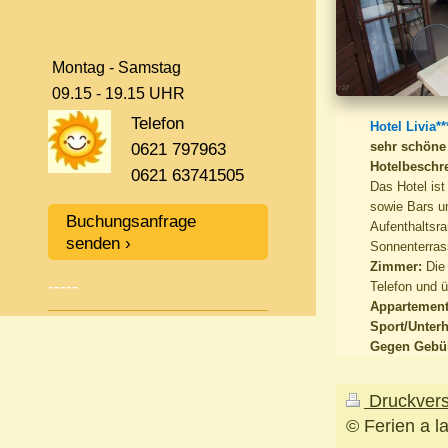
Montag - Samstag
09.15 - 19.15 UHR
Telefon
Hotel Livia*
sehr schöne
0621 797963
Hotelbeschr
0621 63741505
Das Hotel is
sowie Bars u
Buchungsanfrage
Aufenthaltsr
senden
Sonnenterras
Zimmer:
Die 
-----
Telefon und 
Appartement
Sport/Unterh
Gegen Gebü
Druckver
© Ferien a l