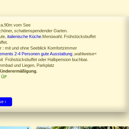
ca.90m vom See
chöner, schattenspendender Garten.
ute,
italienische Küche
.Menüwahl. Frühstücksbuffet
ffet.
 : mit und ohne Seeblick Komfortzimmer
ements 2-4 Personen gute Ausstattung
,wahlweise<
it Frühstücksbuffet oder Halbpension buchbar.
mbad und Liegen. Parkplatz
Kinderermäßigung
.
- ÜF
se