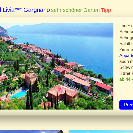
l Livia*** Gargnano
sehr schöner Garten
Tipp
Lage: 
Sehr s
Sehr g
Salatbu
Zimmer
Appart
auch m
Schwim
Hohe 
ab 44.
Prei